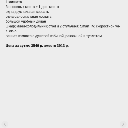
1 комната
3 основных места + 1 доп. место
одна двуспальная кровать
одна односпальная кровать
большой удобный диван
шкаф; мини-холодильник; стол и 2 стульчика; Smart TV; скоростной wi-
fi; окно
ванная комната с душевой кабиной, раковиной и туалетом
Цена за сутки: 3549 р. вместо
3913 р.