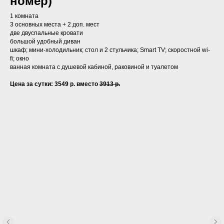
номер)
1 комната
3 основных места + 2 доп. мест
две двуспальные кровати
большой удобный диван
шкаф; мини-холодильник; стол и 2 стульчика; Smart TV; скоростной wi-
fi; окно
ванная комната с душевой кабиной, раковиной и туалетом
Цена за сутки: 3549 р. вместо
3913 р.